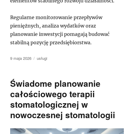
elementów stabilnego rozwoju działalności.
Regularne monitorowanie przepływów
pieniężnych, analiza wydatków oraz
planowanie inwestycji pomagają budować
stabilną pozycję przedsiębiorstwa.
Data
Kategorie
9 maja 2026
usługi
publikacji
Świadome planowanie
całościowego terapii
stomatologicznej w
nowoczesnej stomatologii