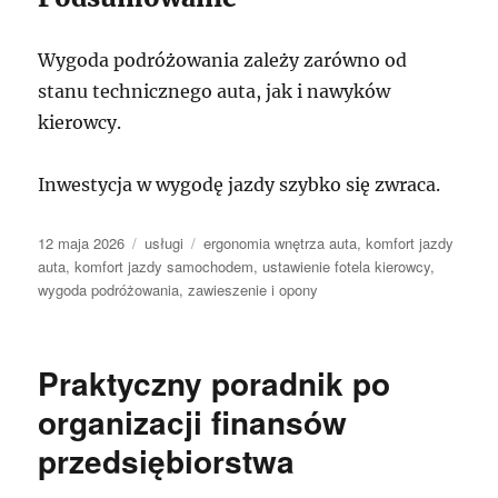
Wygoda podróżowania zależy zarówno od
stanu technicznego auta, jak i nawyków
kierowcy.
Inwestycja w wygodę jazdy szybko się zwraca.
Data
Kategorie
Tagi
12 maja 2026
usługi
ergonomia wnętrza auta
,
komfort jazdy
publikacji
auta
,
komfort jazdy samochodem
,
ustawienie fotela kierowcy
,
wygoda podróżowania
,
zawieszenie i opony
Praktyczny poradnik po
organizacji finansów
przedsiębiorstwa