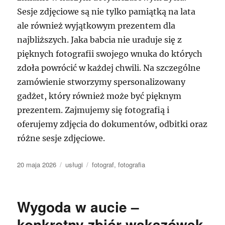
Sesje zdjęciowe są nie tylko pamiątką na lata
ale również wyjątkowym prezentem dla
najbliższych. Jaka babcia nie uraduje się z
pięknych fotografii swojego wnuka do których
zdoła powrócić w każdej chwili. Na szczególne
zamówienie stworzymy spersonalizowany
gadżet, który również może być pięknym
prezentem. Zajmujemy się fotografią i
oferujemy zdjęcia do dokumentów, odbitki oraz
różne sesje zdjęciowe.
Data
Kategorie
Tagi
20 maja 2026
usługi
fotograf
,
fotografia
publikacji
Wygoda w aucie –
konkretny zbiór wskazówek