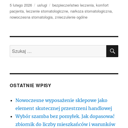
Data
Kategorie
Tagi
5 lutego 2026
usługi
bezpieczeństwo leczenia
,
komfort
publikacji
pacjenta
,
leczenie stomatologiczne
,
narkoza stomatologiczna
,
nowoczesna stomatologia
,
znieczulenie ogólne
SZU
Szukaj:
OSTATNIE WPISY
Nowoczesne wyposażenie sklepowe jako
element skutecznej przestrzeni handlowej
Wybór szamba bez pomyłek. Jak dopasować
zbiornik do liczby mieszkańców i warunków