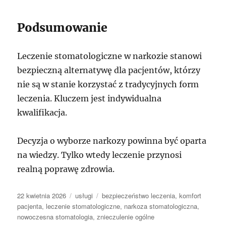
Podsumowanie
Leczenie stomatologiczne w narkozie stanowi
bezpieczną alternatywę dla pacjentów, którzy
nie są w stanie korzystać z tradycyjnych form
leczenia. Kluczem jest indywidualna
kwalifikacja.
Decyzja o wyborze narkozy powinna być oparta
na wiedzy. Tylko wtedy leczenie przynosi
realną poprawę zdrowia.
Data
Kategorie
Tagi
22 kwietnia 2026
usługi
bezpieczeństwo leczenia
,
komfort
publikacji
pacjenta
,
leczenie stomatologiczne
,
narkoza stomatologiczna
,
nowoczesna stomatologia
,
znieczulenie ogólne