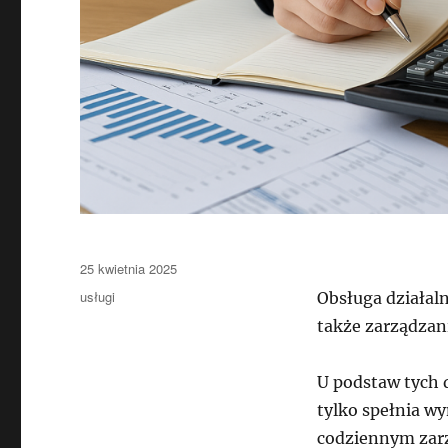
Data
25 kwietnia 2025
publikacji
Kategorie
usługi
Obsługa działaln
także zarządzan
U podstaw tych d
tylko spełnia w
codziennym zarz