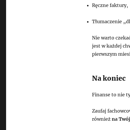
Ręczne faktury,
Tłumaczenie „dl
Nie warto czeka
jest w każdej ch
pierwszym miesi
Na koniec
Finanse to nie t
Zaufaj fachowcow
również
na Twój