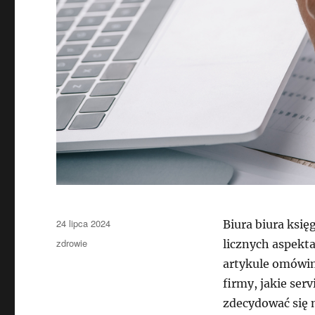
Data
24 lipca 2024
Biura biura ksi
publikacji
Kategorie
zdrowie
licznych aspekt
artykule omówim
firmy, jakie serv
zdecydować się 