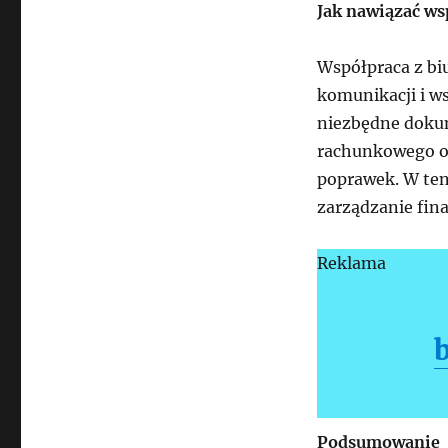
Jak nawiązać w
Współpraca z bi
komunikacji i w
niezbędne dokum
rachunkowego or
poprawek. W ten
zarządzanie fin
Reklama
Podsumowanie