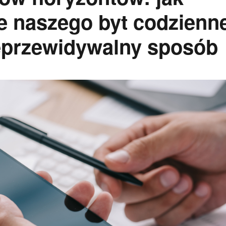
e naszego byt codzienn
ieprzewidywalny sposób