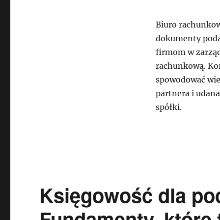
Biuro rachunkowe
dokumenty poda
firmom w zarząd
rachunkową. Kor
spowodować wiel
partnera i udan
spółki.
Księgowość dla po
Fundamenty, które 