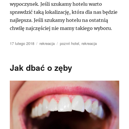
wypoczynek. Jeśli szukamy hotelu warto
sprawdzić taką lokalizację, która dla nas będzie
najlepsza. Jeśli szukamy hotelu na ostatnią
chwilę najczęściej nie mamy takiego wyboru.
Data
Kategorie
Tagi
17 lutego 2018
rekreacja
poznń hotel
,
rekreacja
publikacji
Jak dbać o zęby