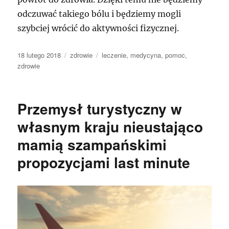
odczuwać takiego bólu i będziemy mogli
szybciej wrócić do aktywności fizycznej.
Data
Kategorie
Tagi
18 lutego 2018
zdrowie
leczenie
,
medycyna
,
pomoc
,
publikacji
zdrowie
Przemysł turystyczny w
własnym kraju nieustająco
mamią szampańskimi
propozycjami last minute