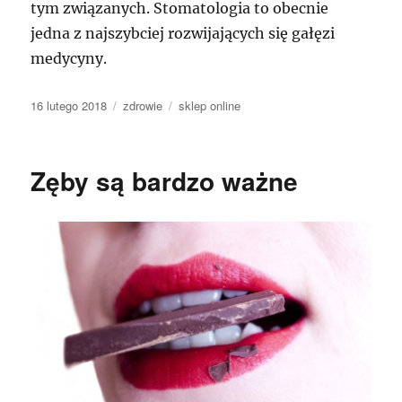
tym związanych. Stomatologia to obecnie
jedna z najszybciej rozwijających się gałęzi
medycyny.
Data
Kategorie
Tagi
16 lutego 2018
zdrowie
sklep online
publikacji
Zęby są bardzo ważne