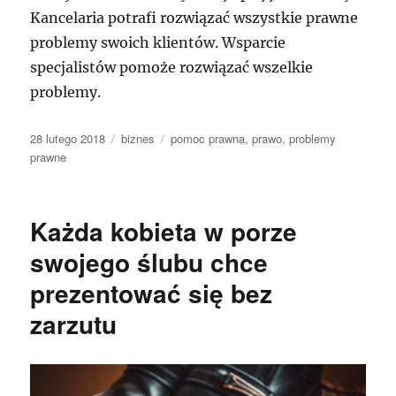
Kancelaria potrafi rozwiązać wszystkie prawne
problemy swoich klientów. Wsparcie
specjalistów pomoże rozwiązać wszelkie
problemy.
Data
Kategorie
Tagi
28 lutego 2018
biznes
pomoc prawna
,
prawo
,
problemy
publikacji
prawne
Każda kobieta w porze
swojego ślubu chce
prezentować się bez
zarzutu