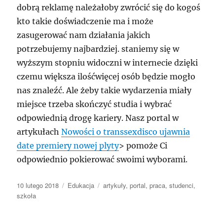
dobrą reklamę należałoby zwrócić się do kogoś
kto takie doświadczenie ma i może
zasugerować nam działania jakich
potrzebujemy najbardziej. staniemy się w
wyższym stopniu widoczni w internecie dzięki
czemu większa ilośćwięcej osób będzie mogło
nas znaleźć. Ale żeby takie wydarzenia miały
miejsce trzeba skończyć studia i wybrać
odpowiednią drogę kariery. Nasz portal w
artykułach
Nowości o transsexdisco ujawnia
date premiery nowej plyty
> pomoże Ci
odpowiednio pokierować swoimi wyborami.
Data
Kategorie
Tagi
10 lutego 2018
Edukacja
artykuły
,
portal
,
praca
,
studenci
,
publikacji
szkoła