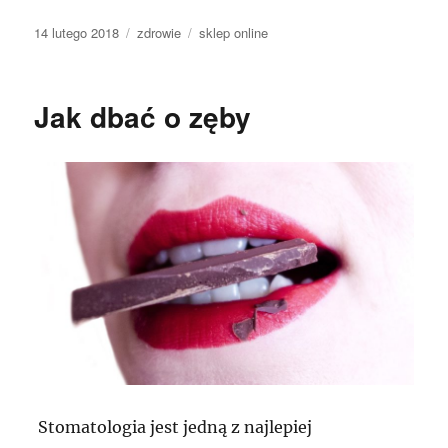
Data
Kategorie
Tagi
14 lutego 2018
zdrowie
sklep online
publikacji
Jak dbać o zęby
Stomatologia jest jedną z najlepiej