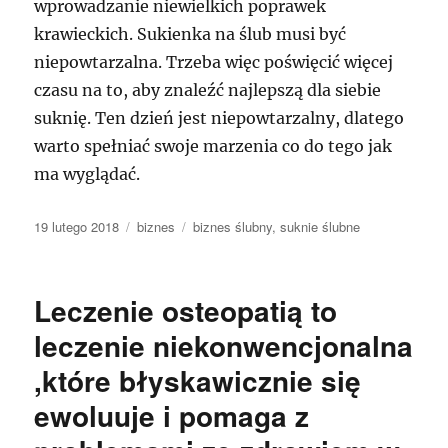
wprowadzanie niewielkich poprawek
krawieckich. Sukienka na ślub musi być
niepowtarzalna. Trzeba więc poświęcić więcej
czasu na to, aby znaleźć najlepszą dla siebie
suknię. Ten dzień jest niepowtarzalny, dlatego
warto spełniać swoje marzenia co do tego jak
ma wyglądać.
Data
Kategorie
Tagi
19 lutego 2018
biznes
biznes ślubny
,
suknie ślubne
publikacji
Leczenie osteopatią to
leczenie niekonwencjonalna
,które błyskawicznie się
ewoluuje i pomaga z