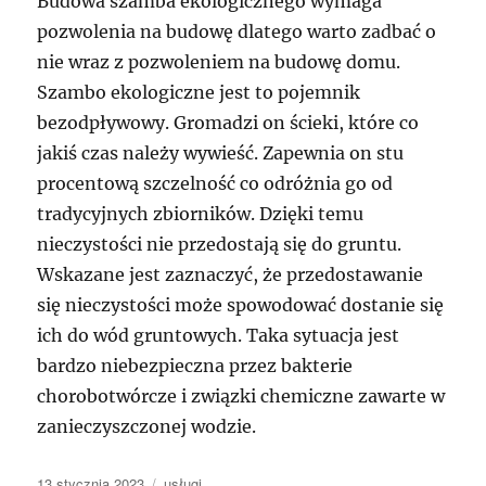
Budowa szamba ekologicznego wymaga
pozwolenia na budowę dlatego warto zadbać o
nie wraz z pozwoleniem na budowę domu.
Szambo ekologiczne jest to pojemnik
bezodpływowy. Gromadzi on ścieki, które co
jakiś czas należy wywieść. Zapewnia on stu
procentową szczelność co odróżnia go od
tradycyjnych zbiorników. Dzięki temu
nieczystości nie przedostają się do gruntu.
Wskazane jest zaznaczyć, że przedostawanie
się nieczystości może spowodować dostanie się
ich do wód gruntowych. Taka sytuacja jest
bardzo niebezpieczna przez bakterie
chorobotwórcze i związki chemiczne zawarte w
zanieczyszczonej wodzie.
Data
Kategorie
13 stycznia 2023
usługi