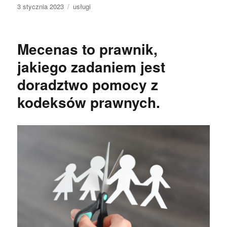
Data
Kategorie
3 stycznia 2023
usługi
publikacji
Mecenas to prawnik,
jakiego zadaniem jest
doradztwo pomocy z
kodeksów prawnych.