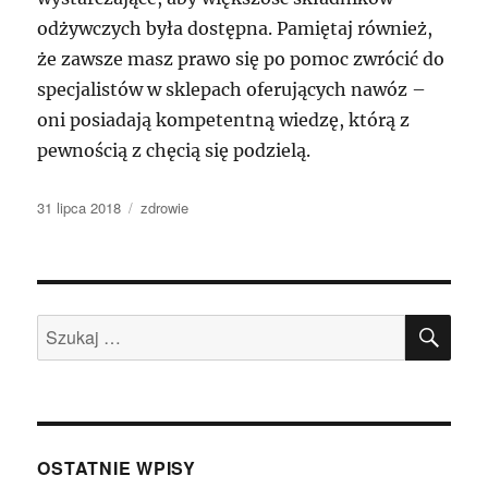
odżywczych była dostępna. Pamiętaj również,
że zawsze masz prawo się po pomoc zwrócić do
specjalistów w sklepach oferujących nawóz –
oni posiadają kompetentną wiedzę, którą z
pewnością z chęcią się podzielą.
Data
Kategorie
31 lipca 2018
zdrowie
publikacji
SZU
Szukaj:
OSTATNIE WPISY