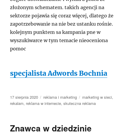
złożonym schematem. takich agencji na
sektorze pojawia się coraz więcej, dlatego że
zapotrzebowanie na nie bez ustanku rośnie.
kolejnym punktem sa kampania pne w
wyszukiwarce w tym temacie nieoceniona
pomoc
specjalista Adwords Bochnia
Data
Kategorie
Tagi
17 sierpnia 2020
reklama i marketing
marketing w sieci
,
publikacji
rekalam
,
reklama w internecie
,
skuteczna reklama
Znawca w dziedzinie