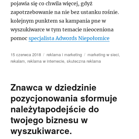
pojawia się co chwila więcej, gdyż
zapotrzebowanie na nie bez ustanku rośnie.
kolejnym punktem sa kampania pne w
wyszukiwarce w tym temacie nieoceniona
pomoc
specjalista Adwords Niepołomice
Data
Kategorie
Tagi
15 czerwca 2018
reklama i marketing
marketing w sieci
,
publikacji
rekalam
,
reklama w internecie
,
skuteczna reklama
Znawca w dziedzinie
pozycjonowania sformuje
należytapodejście do
twojego biznesu w
wyszukiwarce.