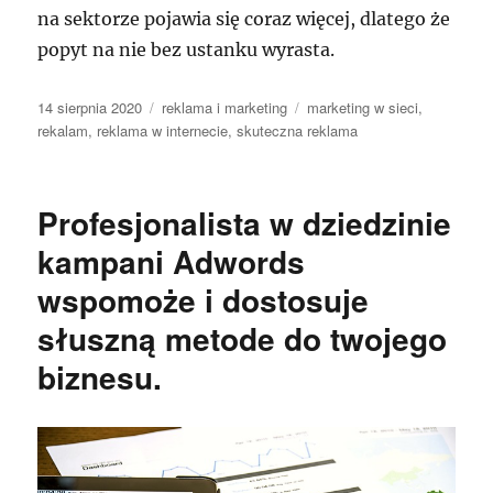
na sektorze pojawia się coraz więcej, dlatego że
popyt na nie bez ustanku wyrasta.
Data
Kategorie
Tagi
14 sierpnia 2020
reklama i marketing
marketing w sieci
,
publikacji
rekalam
,
reklama w internecie
,
skuteczna reklama
Profesjonalista w dziedzinie
kampani Adwords
wspomoże i dostosuje
słuszną metode do twojego
biznesu.