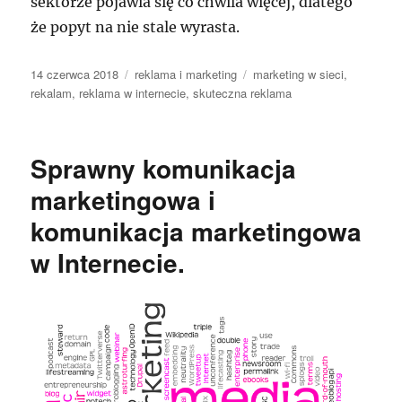
sektorze pojawia się co chwila więcej, dlatego
że popyt na nie stale wyrasta.
Data
Kategorie
Tagi
14 czerwca 2018
reklama i marketing
marketing w sieci
,
publikacji
rekalam
,
reklama w internecie
,
skuteczna reklama
Sprawny komunikacja
marketingowa i
komunikacja marketingowa
w Internecie.