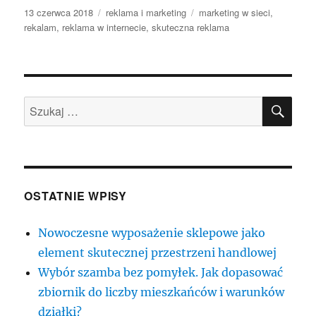
Data
Kategorie
Tagi
13 czerwca 2018
reklama i marketing
marketing w sieci
,
publikacji
rekalam
,
reklama w internecie
,
skuteczna reklama
SZU
Szukaj:
OSTATNIE WPISY
Nowoczesne wyposażenie sklepowe jako
element skutecznej przestrzeni handlowej
Wybór szamba bez pomyłek. Jak dopasować
zbiornik do liczby mieszkańców i warunków
działki?