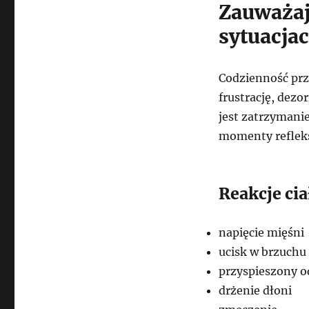
Zauważaj
sytuacja
Codzienność prz
frustrację, dezo
jest zatrzymanie
momenty refleksj
Reakcje ci
napięcie mięśni
ucisk w brzuchu
przyspieszony 
drżenie dłoni