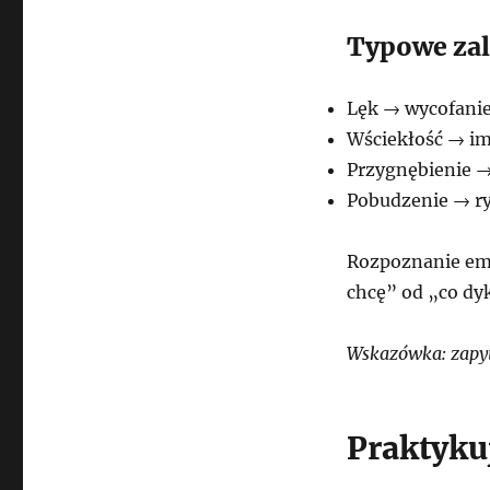
Typowe zal
Lęk → wycofanie
Wściekłość → im
Przygnębienie →
Pobudzenie → r
Rozpoznanie emo
chcę” od „co dy
Wskazówka: zapyt
Praktyku