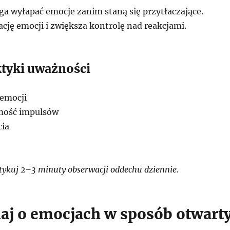
 wyłapać emocje zanim staną się przytłaczające.
cję emocji i zwiększa kontrolę nad reakcjami.
ktyki uważności
 emocji
mość impulsów
cia
ykuj 2–3 minuty obserwacji oddechu dziennie.
j o emocjach w sposób otwart