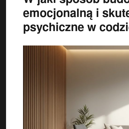
emocjonalną i skut
psychiczne w codz