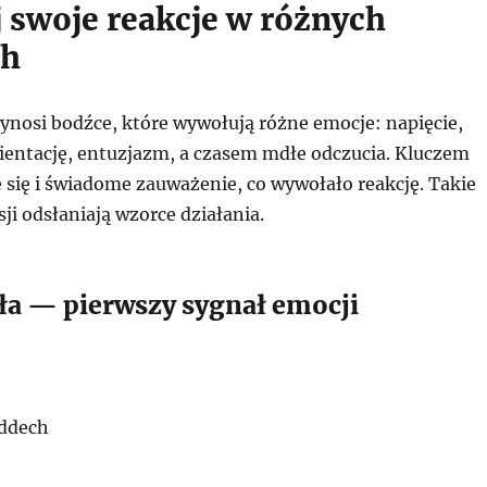
 swoje reakcje w różnych
ch
ynosi bodźce, które wywołują różne emocje: napięcie,
rientację, entuzjazm, a czasem mdłe odczucia. Kluczem
 się i świadome zauważenie, co wywołało reakcję. Takie
i odsłaniają wzorce działania.
ała — pierwszy sygnał emocji
oddech