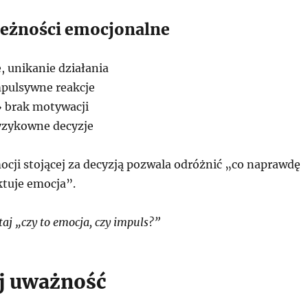
eżności emocjonalne
, unikanie działania
pulsywne reakcje
 brak motywacji
yzykowne decyzje
cji stojącej za decyzją pozwala odróżnić „co naprawdę
ktuje emocja”.
aj „czy to emocja, czy impuls?”
j uważność