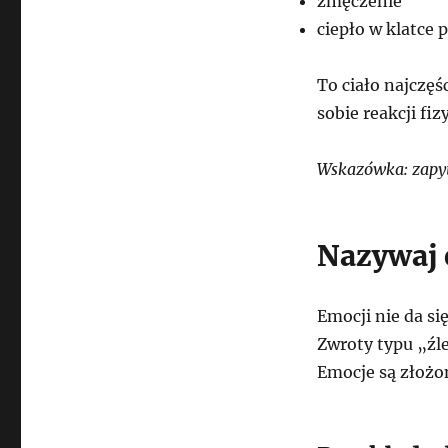
zmęczenie
ciepło w klatce 
To ciało najczęś
sobie reakcji f
Wskazówka: zapyta
Nazywaj 
Emocji nie da si
Zwroty typu „źle
Emocje są złożo