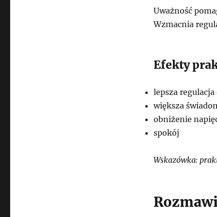
Uważność pomaga
Wzmacnia regula
Efekty pra
lepsza regulacja
większa świado
obniżenie napię
spokój
Wskazówka: prakt
Rozmawia