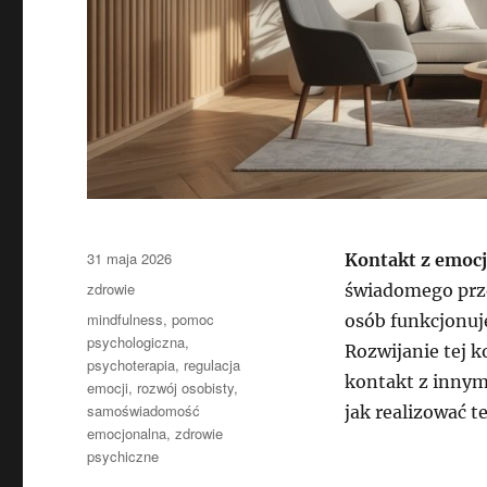
Data
31 maja 2026
Kontakt z emoc
publikacji
Kategorie
zdrowie
świadomego prze
Tagi
mindfulness
,
pomoc
osób funkcjonuj
psychologiczna
,
Rozwijanie tej 
psychoterapia
,
regulacja
kontakt z innym
emocji
,
rozwój osobisty
,
samoświadomość
jak realizować t
emocjonalna
,
zdrowie
psychiczne