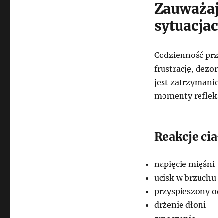
Zauważaj
sytuacja
Codzienność prz
frustrację, dezo
jest zatrzymanie
momenty refleksj
Reakcje ci
napięcie mięśni
ucisk w brzuchu
przyspieszony 
drżenie dłoni