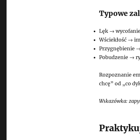
Typowe zal
Lęk → wycofanie
Wściekłość → im
Przygnębienie →
Pobudzenie → r
Rozpoznanie emo
chcę” od „co dy
Wskazówka: zapyt
Praktyku