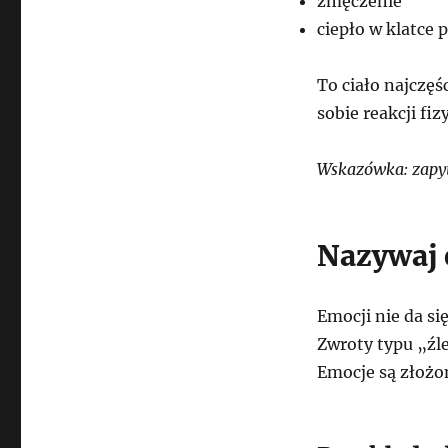
zmęczenie
ciepło w klatce 
To ciało najczęś
sobie reakcji f
Wskazówka: zapyta
Nazywaj 
Emocji nie da si
Zwroty typu „źle
Emocje są złożo