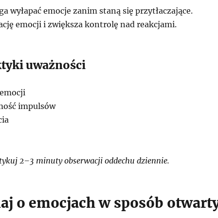
 wyłapać emocje zanim staną się przytłaczające.
cję emocji i zwiększa kontrolę nad reakcjami.
ktyki uważności
 emocji
mość impulsów
cia
ykuj 2–3 minuty obserwacji oddechu dziennie.
j o emocjach w sposób otwart