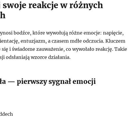
 swoje reakcje w różnych
ch
ynosi bodźce, które wywołują różne emocje: napięcie,
rientację, entuzjazm, a czasem mdłe odczucia. Kluczem
 się i świadome zauważenie, co wywołało reakcję. Takie
i odsłaniają wzorce działania.
ała — pierwszy sygnał emocji
oddech