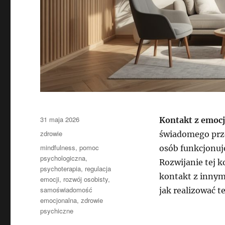
Data
31 maja 2026
Kontakt z emoc
publikacji
Kategorie
zdrowie
świadomego prze
Tagi
mindfulness
,
pomoc
osób funkcjonuj
psychologiczna
,
Rozwijanie tej 
psychoterapia
,
regulacja
kontakt z innym
emocji
,
rozwój osobisty
,
samoświadomość
jak realizować t
emocjonalna
,
zdrowie
psychiczne