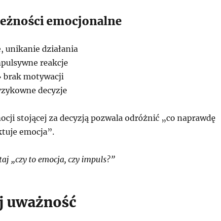
eżności emocjonalne
, unikanie działania
pulsywne reakcje
 brak motywacji
yzykowne decyzje
cji stojącej za decyzją pozwala odróżnić „co naprawdę
ktuje emocja”.
aj „czy to emocja, czy impuls?”
j uważność