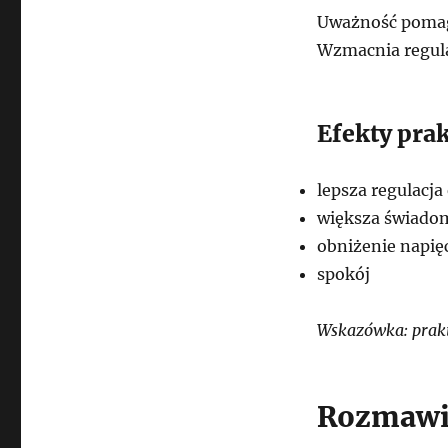
Uważność pomaga
Wzmacnia regula
Efekty pra
lepsza regulacja
większa świado
obniżenie napię
spokój
Wskazówka: prakt
Rozmawia