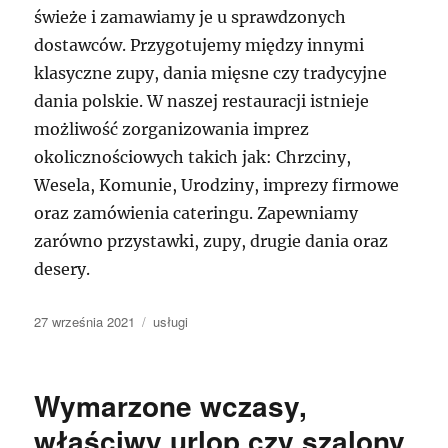
świeże i zamawiamy je u sprawdzonych
dostawców. Przygotujemy między innymi
klasyczne zupy, dania mięsne czy tradycyjne
dania polskie. W naszej restauracji istnieje
możliwość zorganizowania imprez
okolicznościowych takich jak: Chrzciny,
Wesela, Komunie, Urodziny, imprezy firmowe
oraz zamówienia cateringu. Zapewniamy
zarówno przystawki, zupy, drugie dania oraz
desery.
Data
Kategorie
27 września 2021
usługi
publikacji
Wymarzone wczasy,
właściwy urlop czy szalony