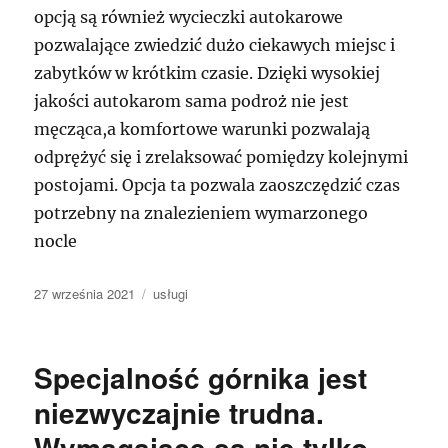
opcją są również wycieczki autokarowe
pozwalające zwiedzić dużo ciekawych miejsc i
zabytków w krótkim czasie. Dzięki wysokiej
jakości autokarom sama podroż nie jest
męcząca,a komfortowe warunki pozwalają
odprężyć się i zrelaksować pomiędzy kolejnymi
postojami. Opcja ta pozwala zaoszczędzić czas
potrzebny na znalezieniem wymarzonego
nocle
Data
Kategorie
27 września 2021
usługi
publikacji
Specjalność górnika jest
niezwyczajnie trudna.
Wymagające są nie tylko