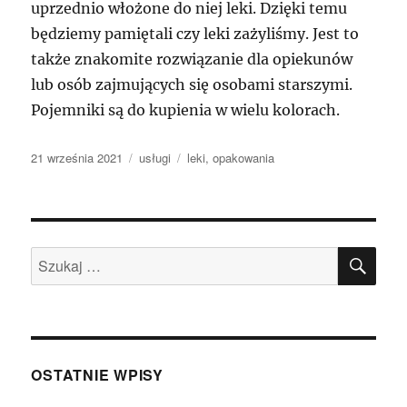
uprzednio włożone do niej leki. Dzięki temu
będziemy pamiętali czy leki zażyliśmy. Jest to
także znakomite rozwiązanie dla opiekunów
lub osób zajmujących się osobami starszymi.
Pojemniki są do kupienia w wielu kolorach.
Data
Kategorie
Tagi
21 września 2021
usługi
leki
,
opakowania
publikacji
SZU
Szukaj:
OSTATNIE WPISY