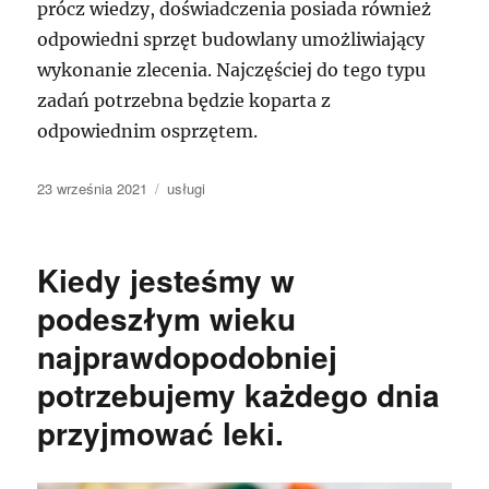
prócz wiedzy, doświadczenia posiada również
odpowiedni sprzęt budowlany umożliwiający
wykonanie zlecenia. Najczęściej do tego typu
zadań potrzebna będzie koparta z
odpowiednim osprzętem.
Data
Kategorie
23 września 2021
usługi
publikacji
Kiedy jesteśmy w
podeszłym wieku
najprawdopodobniej
potrzebujemy każdego dnia
przyjmować leki.