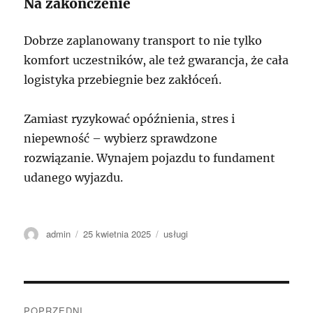
Na zakończenie
Dobrze zaplanowany transport to nie tylko
komfort uczestników, ale też gwarancja, że cała
logistyka przebiegnie bez zakłóceń.
Zamiast ryzykować opóźnienia, stres i
niepewność – wybierz sprawdzone
rozwiązanie. Wynajem pojazdu to fundament
udanego wyjazdu.
Autor
Data
Kategorie
admin
25 kwietnia 2025
usługi
publikacji
Nawigacja
POPRZEDNI