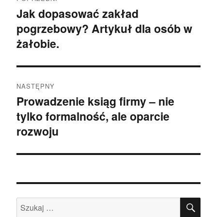
wpisu
Jak dopasować zakład
Poprzedni
pogrzebowy? Artykuł dla osób w
wpis:
żałobie.
NASTĘPNY
Prowadzenie ksiąg firmy – nie
Następny
tylko formalność, ale oparcie
wpis:
rozwoju
SZU
Szukaj: