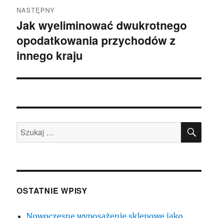
NASTĘPNY
Jak wyeliminować dwukrotnego
Następny
opodatkowania przychodów z
wpis:
innego kraju
SZU
Szukaj:
OSTATNIE WPISY
Nowoczesne wyposażenie sklepowe jako