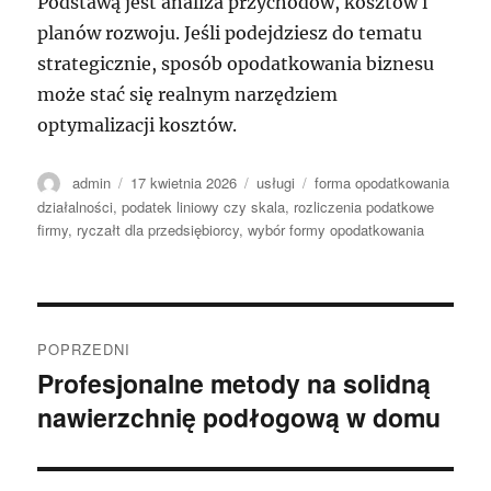
Podstawą jest analiza przychodów, kosztów i
planów rozwoju. Jeśli podejdziesz do tematu
strategicznie, sposób opodatkowania biznesu
może stać się realnym narzędziem
optymalizacji kosztów.
Autor
Data
Kategorie
Tagi
admin
17 kwietnia 2026
usługi
forma opodatkowania
publikacji
działalności
,
podatek liniowy czy skala
,
rozliczenia podatkowe
firmy
,
ryczałt dla przedsiębiorcy
,
wybór formy opodatkowania
Nawigacja
POPRZEDNI
wpisu
Profesjonalne metody na solidną
Poprzedni
nawierzchnię podłogową w domu
wpis: