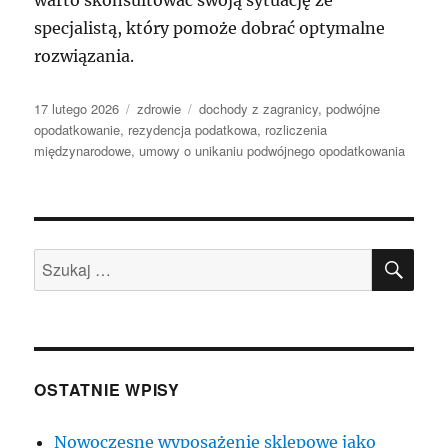
warto skonsultować swoją sytuację ze
specjalistą, który pomoże dobrać optymalne
rozwiązania.
Data
Kategorie
Tagi
17 lutego 2026
zdrowie
dochody z zagranicy
,
podwójne
publikacji
opodatkowanie
,
rezydencja podatkowa
,
rozliczenia
międzynarodowe
,
umowy o unikaniu podwójnego opodatkowania
SZU
Szukaj:
OSTATNIE WPISY
Nowoczesne wyposażenie sklepowe jako