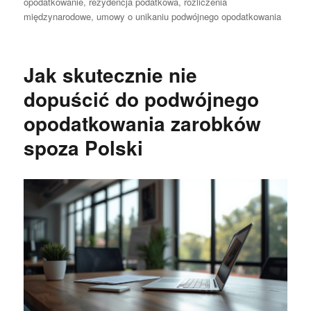
publikacji
opodatkowanie
,
rezydencja podatkowa
,
rozliczenia
międzynarodowe
,
umowy o unikaniu podwójnego opodatkowania
Jak skutecznie nie
dopuścić do podwójnego
opodatkowania zarobków
spoza Polski