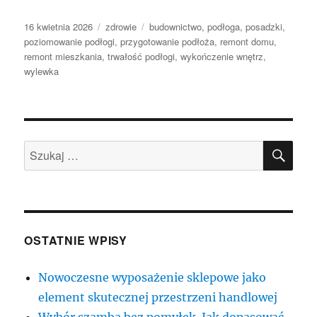
Data
Kategorie
Tagi
16 kwietnia 2026
zdrowie
budownictwo
,
podłoga
,
posadzki
,
publikacji
poziomowanie podłogi
,
przygotowanie podłoża
,
remont domu
,
remont mieszkania
,
trwałość podłogi
,
wykończenie wnętrz
,
wylewka
SZU
Szukaj:
OSTATNIE WPISY
Nowoczesne wyposażenie sklepowe jako
element skutecznej przestrzeni handlowej
Wybór szamba bez pomyłek. Jak dopasować